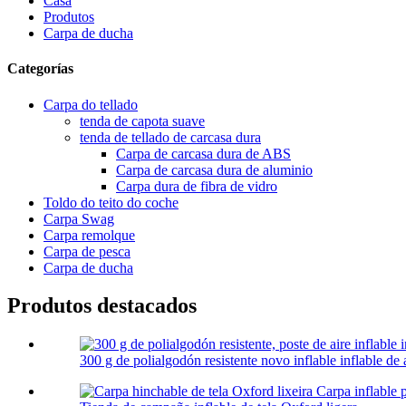
Casa
Produtos
Carpa de ducha
Categorías
Carpa do tellado
tenda de capota suave
tenda de tellado de carcasa dura
Carpa de carcasa dura de ABS
Carpa de carcasa dura de aluminio
Carpa dura de fibra de vidro
Toldo do teito do coche
Carpa Swag
Carpa remolque
Carpa de pesca
Carpa de ducha
Produtos destacados
300 g de polialgodón resistente novo inflable inflable de a