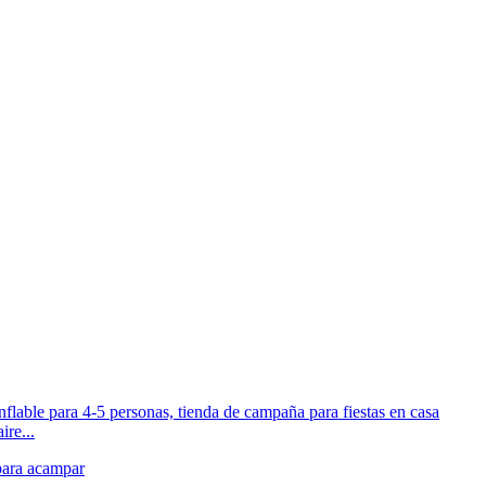
ire...