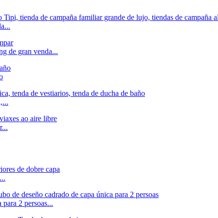
a...
g de gran venda...
o
...
...
..
para 2 persoas...