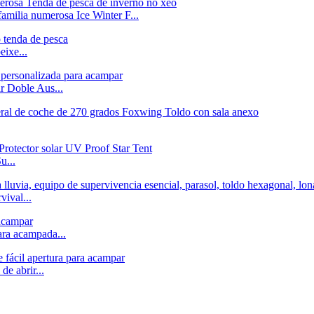
amilia numerosa Ice Winter F...
eixe...
r Doble Aus...
u...
ival...
ra acampada...
e abrir...