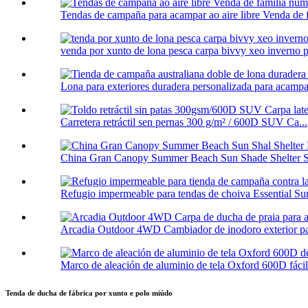
Tendas de campaña para acampar ao aire libre Venda de f
venda por xunto de lona pesca carpa bivvy xeo inverno p
Lona para exteriores duradera personalizada para acampa
Carretera retráctil sen pernas 300 g/m² / 600D SUV Ca...
China Gran Canopy Summer Beach Sun Shade Shelter S
Refugio impermeable para tendas de choiva Essential Surv
Arcadia Outdoor 4WD Cambiador de inodoro exterior pa
Marco de aleación de aluminio de tela Oxford 600D fácil d
Tenda de ducha de fábrica por xunto e polo miúdo