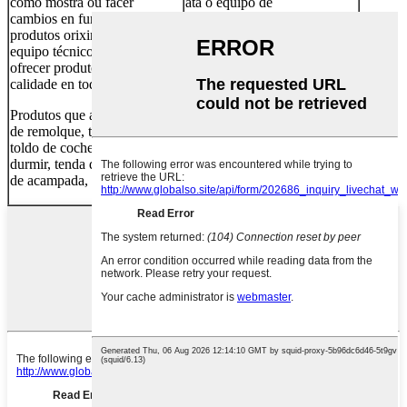
como mostra ou facer
ata o equipo de
cambios en función dos nosos
abastecemento que che axuda
produtos orixinais, o noso
a realizar todas as túas visións
equipo técnico axudarache a
de etiquetaxe e embalaxe,
ofrecer produtos de alta
Arcadia estará presente en
calidade en todo momento.
cada paso do camiño.
Produtos que abarcan: tenda
OEM, ODM inclúen:
de remolque, tenda de teito,
material, deseño, paquete e
toldo de coche, botín, saco de
así por diante.
durmir, tenda de ducha, tenda
de acampada, etc.