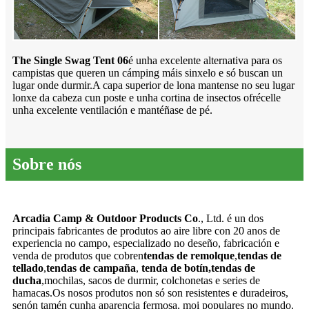
The Single Swag Tent 06
é unha excelente alternativa para os
campistas que queren un cámping máis sinxelo e só buscan un
lugar onde durmir.A capa superior de lona mantense no seu lugar
lonxe da cabeza cun poste e unha cortina de insectos ofrécelle
unha excelente ventilación e mantéñase de pé.
Sobre nós
Arcadia Camp & Outdoor Products Co
., Ltd. é un dos
principais fabricantes de produtos ao aire libre con 20 anos de
experiencia no campo, especializado no deseño, fabricación e
venda de produtos que cobren
tendas de remolque
,
tendas de
tellado
,
tendas de campaña
,
tenda de botín,
tendas de
ducha
,mochilas, sacos de durmir, colchonetas e series de
hamacas.Os nosos produtos non só son resistentes e duradeiros,
senón tamén cunha aparencia fermosa, moi populares no mundo.