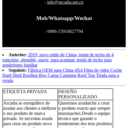
-
info@arcadia.net.cn
Mob/Whatsapp/Wechat
- 0086-15910627794
Anterior:
2019, novo estilo de China, tenda de techo de 4
estacións, plegable, suave, para acampar, tenda de techo para
senderismo familiar
Seguinte:
Fábrica OEM para China 4X4 Fibra de vidro Coche
Hard Shell Rooftop Box Carpa Camping Roof Top Tenda para a
venda
ETIQUETA PRIVADA
DESEÑO
PERSONALIZADO
Arcadia se enorgullece de
Queremos axudarche a crear
axudar aos clientes a mellorar
o produto exacto que sempre
o seu produto de marca
imaxinaches.Desde o equipo
privada. Se necesitas axuda
técnico que garante o
para crear un produto novo
rendemento dos teus produtos