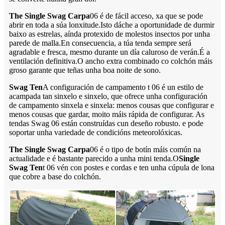
The Single Swag Carpa
06 é de fácil acceso, xa que se pode
abrir en toda a súa lonxitude.Isto dáche a oportunidade de durmir
baixo as estrelas, aínda protexido de molestos insectos por unha
parede de malla.En consecuencia, a túa tenda sempre será
agradable e fresca, mesmo durante un día caluroso de verán.É a
ventilación definitiva.O ancho extra combinado co colchón máis
groso garante que teñas unha boa noite de sono.
Swag Ten
A configuración de campamento t 06 é un estilo de
acampada tan sinxelo e sinxelo, que ofrece unha configuración
de campamento sinxela e sinxela: menos cousas que configurar e
menos cousas que gardar, moito máis rápida de configurar. As
tendas Swag 06 están construídas cun deseño robusto. e pode
soportar unha variedade de condicións meteorolóxicas.
The Single Swag Carpa
06 é o tipo de botín máis común na
actualidade e é bastante parecido a unha mini tenda.O
Single
Swag Ten
t 06 vén con postes e cordas e ten unha cúpula de lona
que cobre a base do colchón.